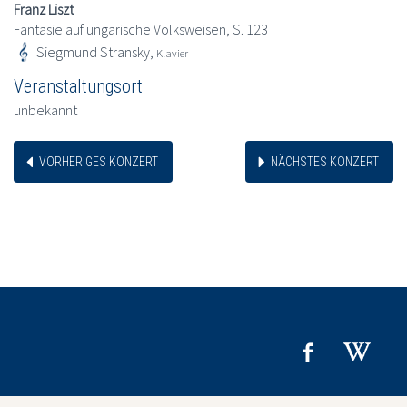
Franz Liszt
Fantasie auf ungarische Volksweisen, S. 123
Siegmund Stransky,
Klavier
Veranstaltungsort
unbekannt
VORHERIGES KONZERT
NÄCHSTES KONZERT