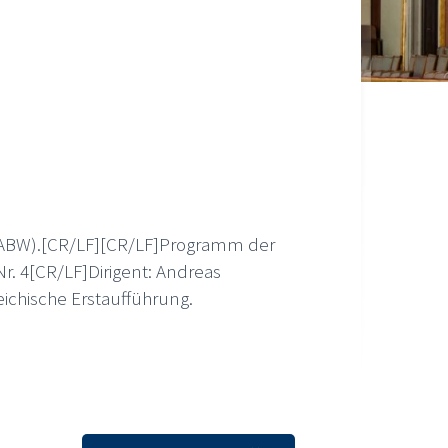
= ABW).[CR/LF][CR/LF]Programm der
. 4[CR/LF]Dirigent: Andreas
ichische Erstaufführung.