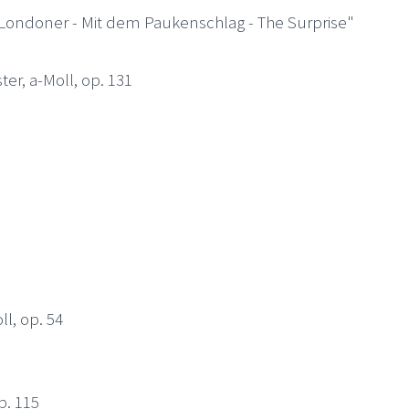
. Londoner - Mit dem Paukenschlag - The Surprise"
er, a-Moll, op. 131
ll, op. 54
p. 115