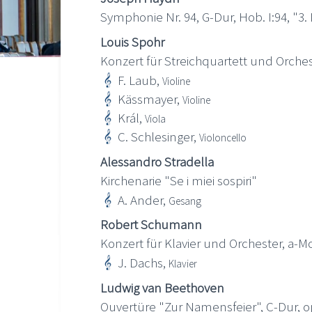
Symphonie Nr. 94, G-Dur, Hob. I:94, "3
Louis Spohr
Konzert für Streichquartett und Orchest
F. Laub,
Violine
Kässmayer,
Violine
Král,
Viola
C. Schlesinger,
Violoncello
Alessandro Stradella
Kirchenarie "Se i miei sospiri"
A. Ander,
Gesang
Robert Schumann
Konzert für Klavier und Orchester, a-Mo
J. Dachs,
Klavier
Ludwig van Beethoven
Ouvertüre "Zur Namensfeier", C-Dur, o